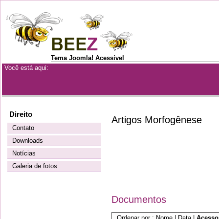
Tema Joomla! Acessível
Você está aqui:
Direito
Artigos Morfogênese
Contato
Downloads
Notícias
Galeria de fotos
Documentos
Ordenar por :
Nome
|
Data
|
Acess