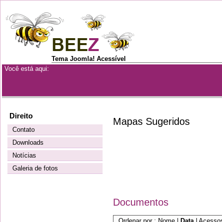
Tema Joomla! Acessível
Você está aqui:
Direito
Mapas Sugeridos
Contato
Downloads
Notícias
Galeria de fotos
Documentos
Ordenar por :
Nome
|
Data
|
Acesso