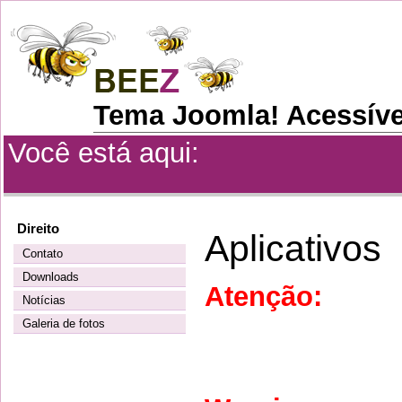
Tema Joomla! Acessíve
Você está aqui:
Direito
Aplicativos
Contato
Downloads
Atenção:
para 
Notícias
Galeria de fotos
devem estar 
projetado em un