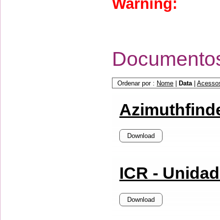
Warning:
for u
UTM coordinate 
Documento
Ordenar por :
Nome
|
Data
|
Acesso
Azimuthfind
Download
ICR - Unida
Download