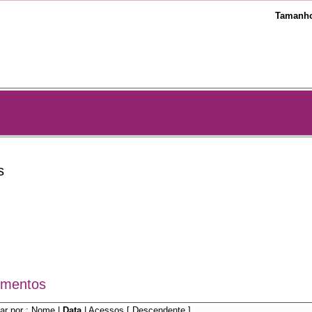
Tamanho
s
mentos
ar por :
Nome
|
Data
|
Acessos
[ Descendente ]