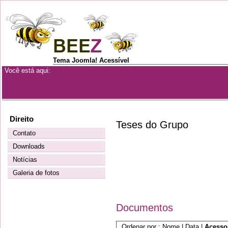
Tema Joomla! Acessível
Você está aqui:
Direito
Teses do Grupo
Contato
Downloads
Notícias
Galeria de fotos
Documentos
Ordenar por :
Nome
|
Data
|
Acess