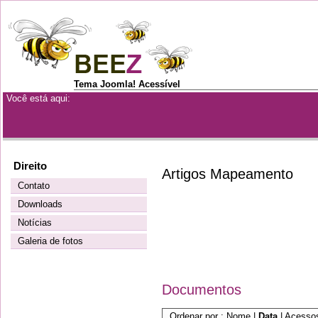
Tema Joomla! Acessível
Você está aqui:
Direito
Artigos Mapeamento
Contato
Downloads
Notícias
Galeria de fotos
Documentos
Ordenar por :
Nome
|
Data
|
Acesso