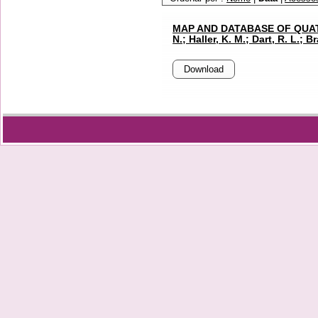
MAP AND DATABASE OF QUATE
N.; Haller, K. M.; Dart, R. L.; 
Download